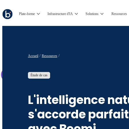
Plate-forme
Infrastructure d'IA
Solutions
Ressources
Accueil
Ressources
Étude de cas
L'intelligence nat
s'accorde parfa
avec Boomi