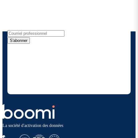
Recevez les dernières informations, les mises à jour
de produits, les nouvelles et plus encore
directement dans votre boîte de réception.
S'abonner
En fournissant mes coordonnées, j'autorise Boomi à
me fournir des mises à jour occasionnelles sur les
produits et solutions. Je sais que je peux me
désinscrire à tout moment et que mes données
seront traitées conformément à la
politique de
confidentialité deBoomi
.
La société d'activation des données