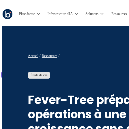
Plate-forme
Infrastructure d'IA
Solutions
Ressources
Accueil
Ressources
Étude de cas
Fever-Tree prépa
opérations à une
croissance sans 