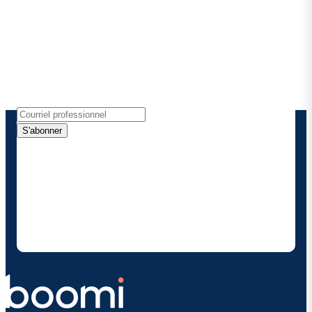
Boomi
Recevez les dernières informations, les mises à jour
de produits, les nouvelles et plus encore
directement dans votre boîte de réception.
S'abonner
En fournissant mes coordonnées, j'autorise Boomi à
me fournir des mises à jour occasionnelles sur les
produits et solutions. Je sais que je peux me
désinscrire à tout moment et que mes données
seront traitées conformément à la
politique de
confidentialité deBoomi
.