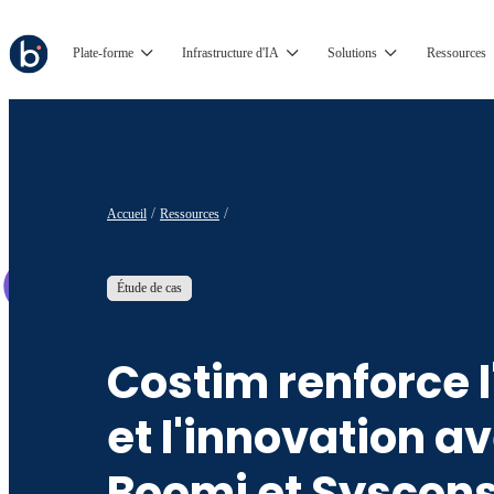
Plate-forme
Infrastructure d'IA
Solutions
Ressources
Accueil
Ressources
Étude de cas
Costim renforce l'
et l'innovation a
Boomi et Syscons