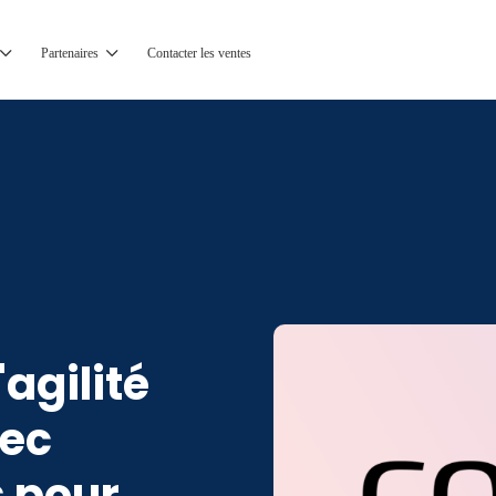
Partenaires
Contacter les ventes
agilité
vec
 pour