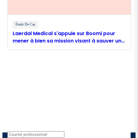
Étude De Cas
Laerdal Medical s'appuie sur Boomi pour
mener à bien sa mission visant à sauver un
million de vies
Restez en contact avec
Boomi
Recevez les dernières informations, les mises à jour
de produits, les nouvelles et plus encore
directement dans votre boîte de réception.