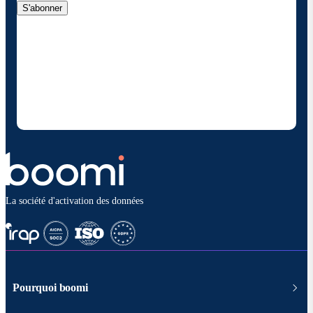
S'abonner
En fournissant mes coordonnées, j'autorise Boomi à
me fournir des mises à jour occasionnelles sur les
produits et solutions. Je sais que je peux me
désinscrire à tout moment et que mes données
seront traitées conformément à la
politique de
confidentialité deBoomi
.
La société d'activation des données
Pourquoi boomi