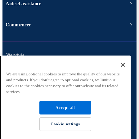
Aide et assistance
Commencer
Vie privée
Conformité
We are using optional cookies to improve the quality of our website
and products. If you don’t agree to optional cookies, we limit our
Conditions
cookies to the cookies necessary to offer our website and its related
services.
GDPR
Accept all
Cookie settings
© 2026 Copyright Boomi, LP. Tous droits réservés.