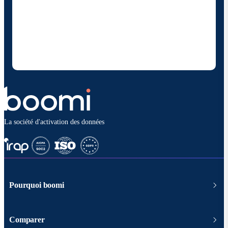
En fournissant mes coordonnées, j'autorise Boomi à
me fournir des mises à jour occasionnelles sur les
produits et solutions. Je sais que je peux me
désinscrire à tout moment et que mes données
seront traitées conformément à la
politique de
confidentialité deBoomi
.
La société d'activation des données
Pourquoi boomi
Comparer