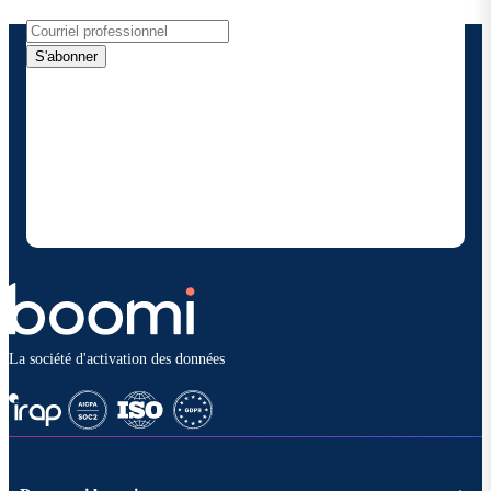
S'abonner
En fournissant mes coordonnées, j'autorise Boomi à
me fournir des mises à jour occasionnelles sur les
produits et solutions. Je sais que je peux me
désinscrire à tout moment et que mes données
seront traitées conformément à la
politique de
confidentialité deBoomi
.
La société d'activation des données