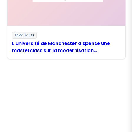
Étude De Cas
L'université de Manchester dispense une
masterclass sur la modernisation
numérique avec Boomi
Restez en contact avec
Boomi
Recevez les dernières informations, les mises à jour
de produits, les nouvelles et plus encore
directement dans votre boîte de réception.