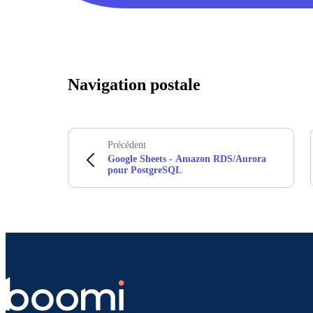
Navigation postale
Précédent
Google Sheets - Amazon RDS/Aurora
pour PostgreSQL