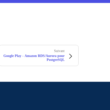
Suivant
Google Play - Amazon RDS/Aurora pour
PostgreSQL