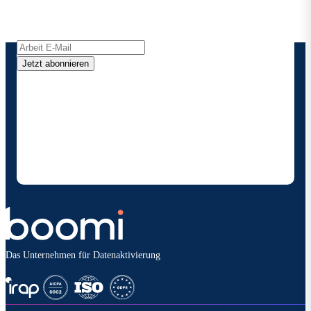
Produktaktualisierungen, Nachrichten und mehr
direkt in Ihren Posteingang.
Jetzt abonnieren
Durch die Angabe meiner Kontaktdaten ermächtige
ich Boomi , mich gelegentlich über Produkte und
Lösungen zu informieren. Ich weiß, dass ich mich
jederzeit abmelden kann und dass meine Daten
gemäß den
Datenschutzbestimmungen vonBoomi
behandelt werden.
Das Unternehmen für Datenaktivierung