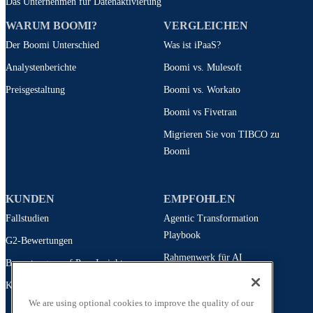
Das Unternehmen für Datenaktivierung
WARUM BOOMI?
VERGLEICHEN
Der Boomi Unterschied
Was ist iPaaS?
Analystenberichte
Boomi vs. Mulesoft
Preisgestaltung
Boomi vs. Workato
Boomi vs Fivetran
Migrieren Sie von TIBCO zu
Boomi
KUNDEN
EMPFOHLEN
Fallstudien
Agentic Transformation
Playbook
G2-Bewertungen
Rahmenwerk für AI
Bewertungen auf Peer Insights
Unternehmen
Kundenvertretung
Leitfaden zur Workday
We are using optional cookies to improve the quality of our