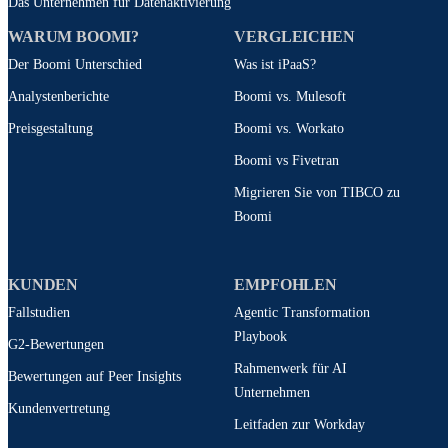
Das Unternehmen für Datenaktivierung
WARUM BOOMI?
VERGLEICHEN
Der Boomi Unterschied
Was ist iPaaS?
Analystenberichte
Boomi vs. Mulesoft
Preisgestaltung
Boomi vs. Workato
Boomi vs Fivetran
Migrieren Sie von TIBCO zu
Boomi
KUNDEN
EMPFOHLEN
Fallstudien
Agentic Transformation
Playbook
G2-Bewertungen
Rahmenwerk für AI
Bewertungen auf Peer Insights
Unternehmen
Kundenvertretung
Leitfaden zur Workday