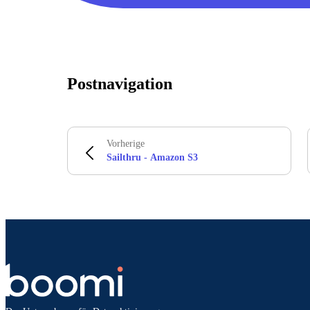
Postnavigation
Vorherige
Sailthru - Amazon S3