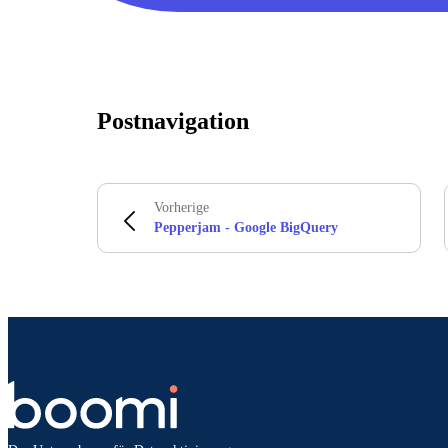
Postnavigation
Vorherige
Pepperjam - Google BigQuery