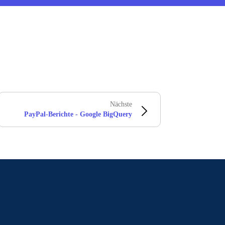
Nächste
PayPal-Berichte - Google BigQuery