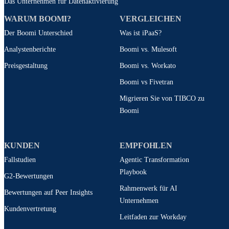
Das Unternehmen für Datenaktivierung
WARUM BOOMI?
VERGLEICHEN
Der Boomi Unterschied
Was ist iPaaS?
Analystenberichte
Boomi vs. Mulesoft
Preisgestaltung
Boomi vs. Workato
Boomi vs Fivetran
Migrieren Sie von TIBCO zu
Boomi
KUNDEN
EMPFOHLEN
Fallstudien
Agentic Transformation
Playbook
G2-Bewertungen
Rahmenwerk für AI
Bewertungen auf Peer Insights
Unternehmen
Kundenvertretung
Leitfaden zur Workday