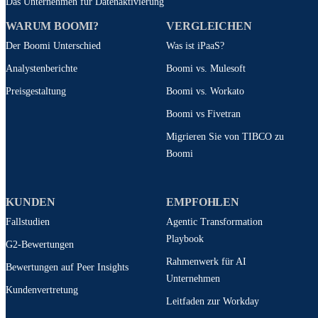
Das Unternehmen für Datenaktivierung
WARUM BOOMI?
VERGLEICHEN
Der Boomi Unterschied
Was ist iPaaS?
Analystenberichte
Boomi vs. Mulesoft
Preisgestaltung
Boomi vs. Workato
Boomi vs Fivetran
Migrieren Sie von TIBCO zu
Boomi
KUNDEN
EMPFOHLEN
Fallstudien
Agentic Transformation
Playbook
G2-Bewertungen
Rahmenwerk für AI
Bewertungen auf Peer Insights
Unternehmen
Kundenvertretung
Leitfaden zur Workday