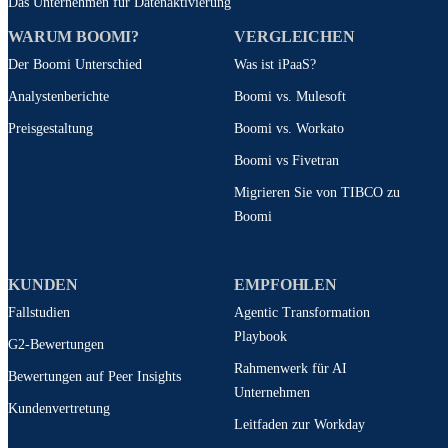
Das Unternehmen für Datenaktivierung
WARUM BOOMI?
VERGLEICHEN
Der Boomi Unterschied
Was ist iPaaS?
Analystenberichte
Boomi vs. Mulesoft
Preisgestaltung
Boomi vs. Workato
Boomi vs Fivetran
Migrieren Sie von TIBCO zu
Boomi
KUNDEN
EMPFOHLEN
Fallstudien
Agentic Transformation
Playbook
G2-Bewertungen
Rahmenwerk für AI
Bewertungen auf Peer Insights
Unternehmen
Kundenvertretung
Leitfaden zur Workday