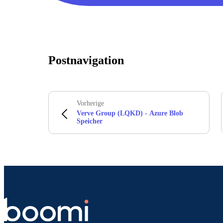
Postnavigation
Vorherige
Verve Group (LQKD) - Azure Blob
Speicher