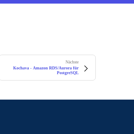
Nächste
Kochava - Amazon RDS/Aurora für
PostgreSQL