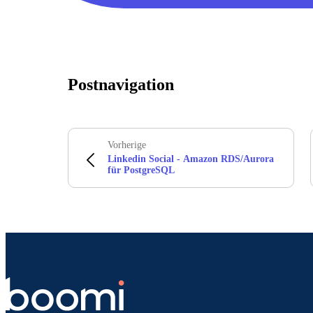
Postnavigation
Vorherige
Linkedin Social - Amazon RDS/Aurora
für PostgreSQL