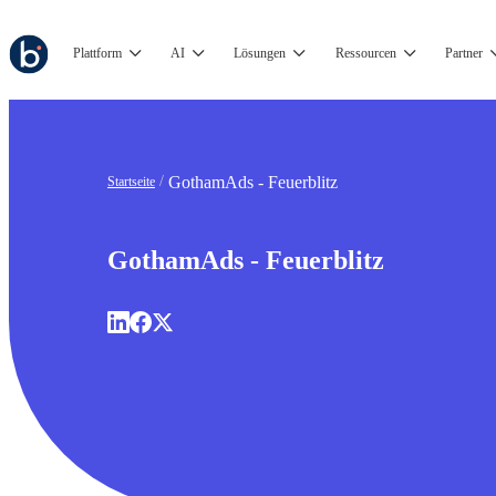
Plattform
AI
Lösungen
Ressourcen
Partner
GothamAds - Feuerblitz
Startseite
GothamAds - Feuerblitz