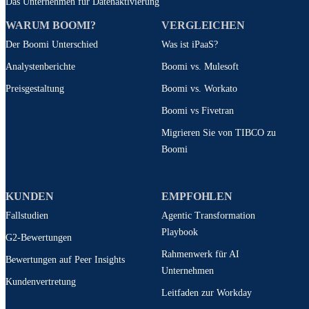
Das Unternehmen für Datenaktivierung
WARUM BOOMI?
VERGLEICHEN
Der Boomi Unterschied
Was ist iPaaS?
Analystenberichte
Boomi vs. Mulesoft
Preisgestaltung
Boomi vs. Workato
Boomi vs Fivetran
Migrieren Sie von TIBCO zu
Boomi
KUNDEN
EMPFOHLEN
Fallstudien
Agentic Transformation
Playbook
G2-Bewertungen
Rahmenwerk für AI
Bewertungen auf Peer Insights
Unternehmen
Kundenvertretung
Leitfaden zur Workday