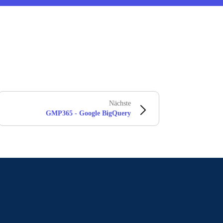
Nächste
GMP365 - Google BigQuery