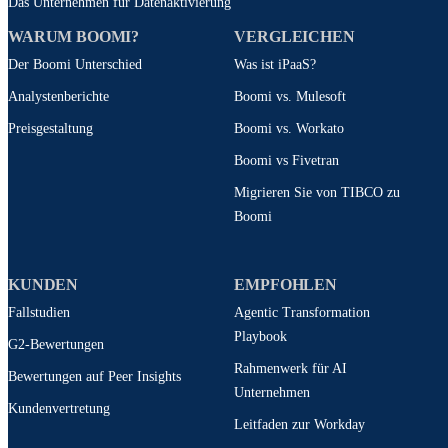
Das Unternehmen für Datenaktivierung
WARUM BOOMI?
VERGLEICHEN
Der Boomi Unterschied
Was ist iPaaS?
Analystenberichte
Boomi vs. Mulesoft
Preisgestaltung
Boomi vs. Workato
Boomi vs Fivetran
Migrieren Sie von TIBCO zu
Boomi
KUNDEN
EMPFOHLEN
Fallstudien
Agentic Transformation
Playbook
G2-Bewertungen
Rahmenwerk für AI
Bewertungen auf Peer Insights
Unternehmen
Kundenvertretung
Leitfaden zur Workday