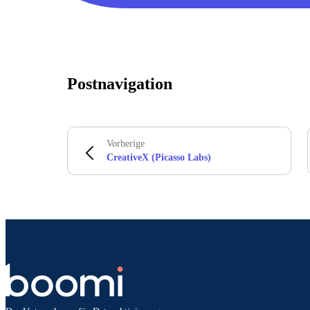
Postnavigation
Vorherige
CreativeX (Picasso Labs)