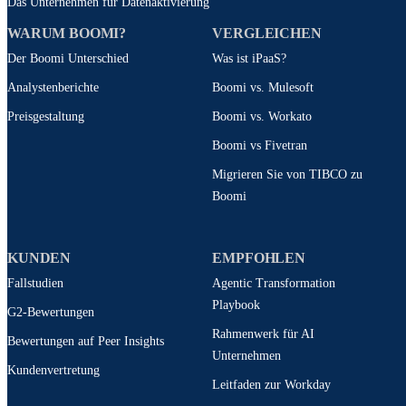
Das Unternehmen für Datenaktivierung
WARUM BOOMI?
VERGLEICHEN
Der Boomi Unterschied
Was ist iPaaS?
Analystenberichte
Boomi vs. Mulesoft
Preisgestaltung
Boomi vs. Workato
Boomi vs Fivetran
Migrieren Sie von TIBCO zu
Boomi
KUNDEN
EMPFOHLEN
Fallstudien
Agentic Transformation
Playbook
G2-Bewertungen
Rahmenwerk für AI
Bewertungen auf Peer Insights
Unternehmen
Kundenvertretung
Leitfaden zur Workday