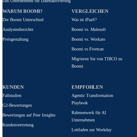
Das Unternehmen für Datenaktivierung
WARUM BOOMI?
VERGLEICHEN
Der Boomi Unterschied
Was ist iPaaS?
Analystenberichte
Boomi vs. Mulesoft
Preisgestaltung
Boomi vs. Workato
Boomi vs Fivetran
Migrieren Sie von TIBCO zu
Boomi
KUNDEN
EMPFOHLEN
Fallstudien
Agentic Transformation
Playbook
G2-Bewertungen
Rahmenwerk für AI
Bewertungen auf Peer Insights
Unternehmen
Kundenvertretung
Leitfaden zur Workday