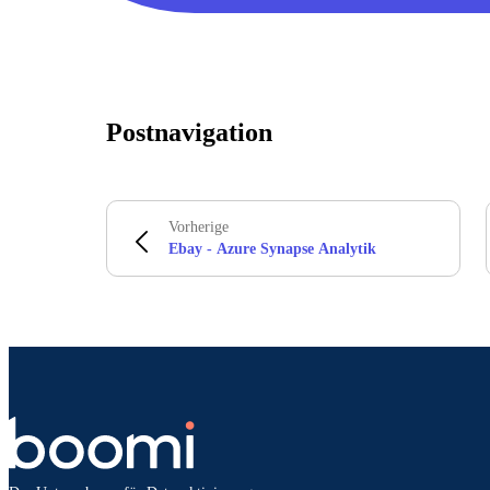
Postnavigation
Vorherige
Ebay - Azure Synapse Analytik