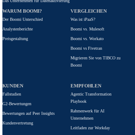
Das Unternehmen für Datenaktivierung
WARUM BOOMI?
VERGLEICHEN
Der Boomi Unterschied
Was ist iPaaS?
Analystenberichte
Boomi vs. Mulesoft
Preisgestaltung
Boomi vs. Workato
Boomi vs Fivetran
Migrieren Sie von TIBCO zu
Boomi
KUNDEN
EMPFOHLEN
Fallstudien
Agentic Transformation
Playbook
G2-Bewertungen
Rahmenwerk für AI
Bewertungen auf Peer Insights
Unternehmen
Kundenvertretung
Leitfaden zur Workday