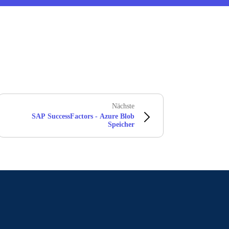
Nächste
SAP SuccessFactors - Azure Blob
Speicher