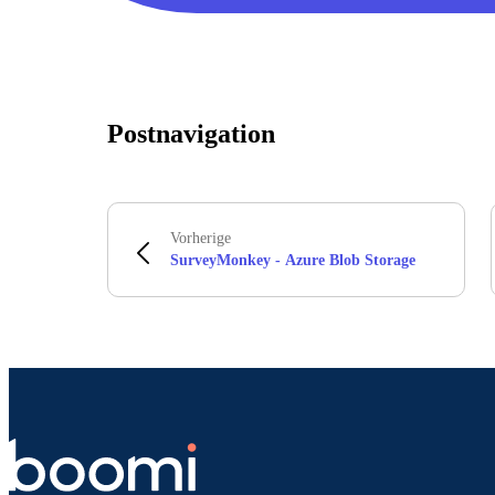
Postnavigation
Vorherige
SurveyMonkey - Azure Blob Storage