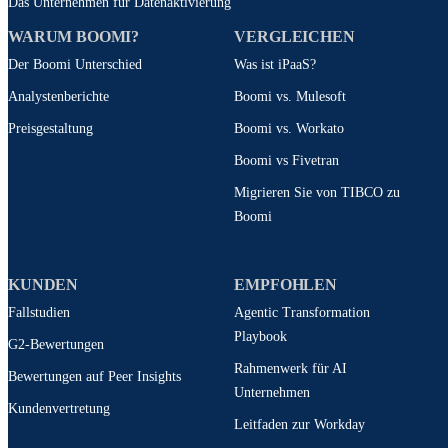
Das Unternehmen für Datenaktivierung
WARUM BOOMI?
VERGLEICHEN
Der Boomi Unterschied
Was ist iPaaS?
Analystenberichte
Boomi vs. Mulesoft
Preisgestaltung
Boomi vs. Workato
Boomi vs Fivetran
Migrieren Sie von TIBCO zu
Boomi
KUNDEN
EMPFOHLEN
Fallstudien
Agentic Transformation
Playbook
G2-Bewertungen
Rahmenwerk für AI
Bewertungen auf Peer Insights
Unternehmen
Kundenvertretung
Leitfaden zur Workday