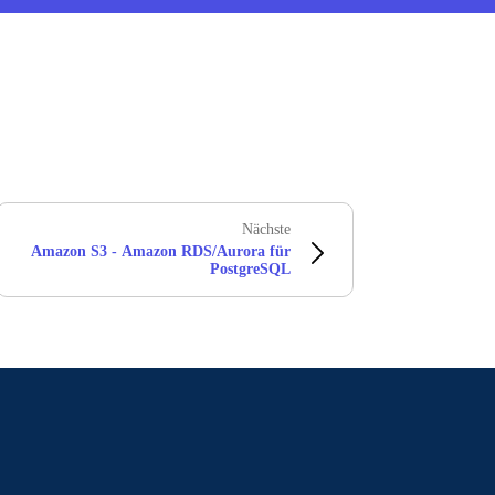
Nächste
Amazon S3 - Amazon RDS/Aurora für
PostgreSQL