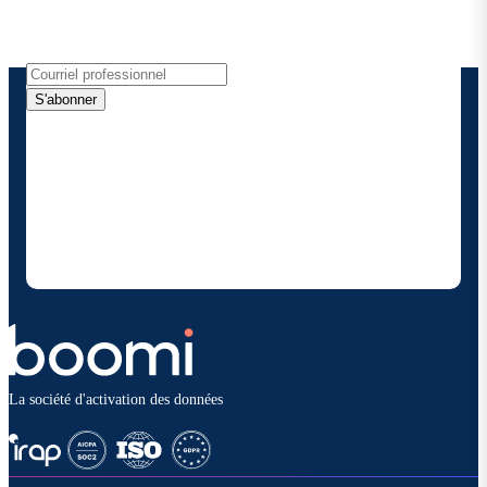
de produits, les nouvelles et plus encore
directement dans votre boîte de réception.
S'abonner
En fournissant mes coordonnées, j'autorise Boomi à
me fournir des mises à jour occasionnelles sur les
produits et solutions. Je sais que je peux me
désinscrire à tout moment et que mes données
seront traitées conformément à la
politique de
confidentialité deBoomi
.
La société d'activation des données