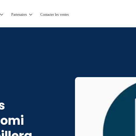
Partenaires
Contacter les ventes
s
oomi
illera