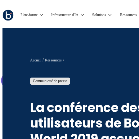
Plate-forme
Infrastructure d'IA
Solutions
Ressources
Accueil
Ressources
Communiqué de presse
La conférence de
utilisateurs de B
World 2019 accue