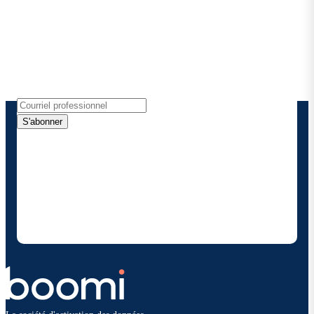
Boomi
Recevez les dernières informations, les mises à jour
de produits, les nouvelles et plus encore
directement dans votre boîte de réception.
S'abonner
En fournissant mes coordonnées, j'autorise Boomi à
me fournir des mises à jour occasionnelles sur les
produits et solutions. Je sais que je peux me
désinscrire à tout moment et que mes données
seront traitées conformément à la
politique de
confidentialité deBoomi
.