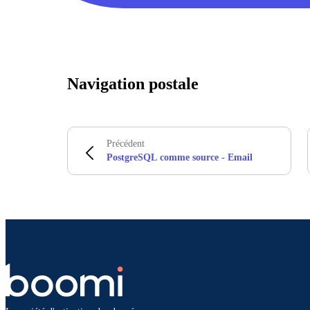
Navigation postale
Précédent
PostgreSQL comme source - Email