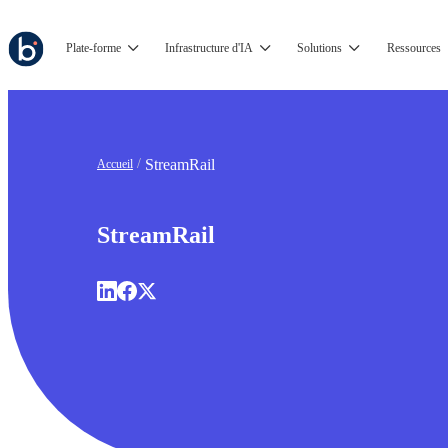
Plate-forme
Infrastructure d'IA
Solutions
Ressources
StreamRail
Accueil
StreamRail