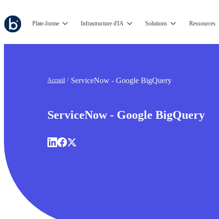
Plate-forme
Infrastructure d'IA
Solutions
Ressources
ServiceNow - Google BigQuery
Accueil
ServiceNow - Google BigQuery