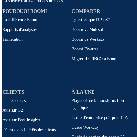
La société d'activation des données
POURQUOI BOOMI
COMPARER
La différence Boomi
Qu'est-ce que l'iPaaS?
Rapports d'analystes
Boomi vs Mulesoft
Tarification
Boomi vs Workato
Boomi Fivetran
Migrer de TIBCO à Boomi
CLIENTS
À LA UNE
Études de cas
Playbook de la transformation
agentique
Avis sur G2
Cadre d'entreprise prêt pour l'IA
Avis sur Peer Insights
Guide Workday
Défense des intérêts des clients