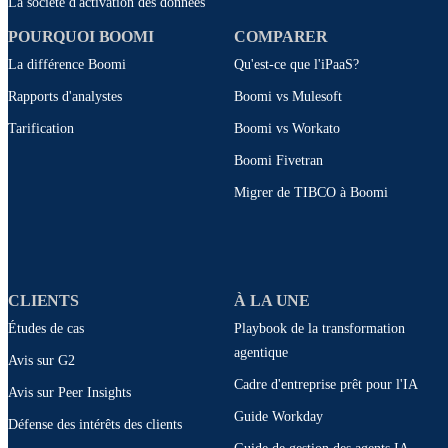
La société d'activation des données
POURQUOI BOOMI
COMPARER
La différence Boomi
Qu'est-ce que l'iPaaS?
Rapports d'analystes
Boomi vs Mulesoft
Tarification
Boomi vs Workato
Boomi Fivetran
Migrer de TIBCO à Boomi
CLIENTS
À LA UNE
Études de cas
Playbook de la transformation
agentique
Avis sur G2
Cadre d'entreprise prêt pour l'IA
Avis sur Peer Insights
Guide Workday
Défense des intérêts des clients