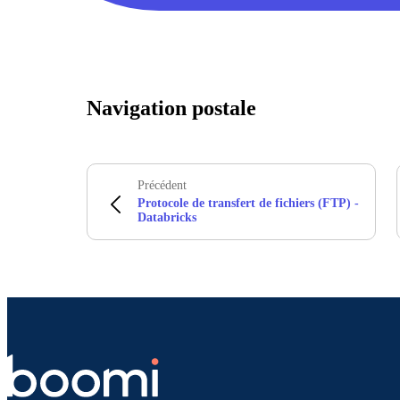
Navigation postale
Précédent
Protocole de transfert de fichiers (FTP) -
Databricks