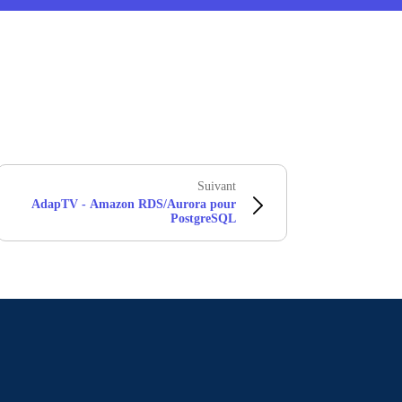
Suivant
AdapTV - Amazon RDS/Aurora pour
PostgreSQL