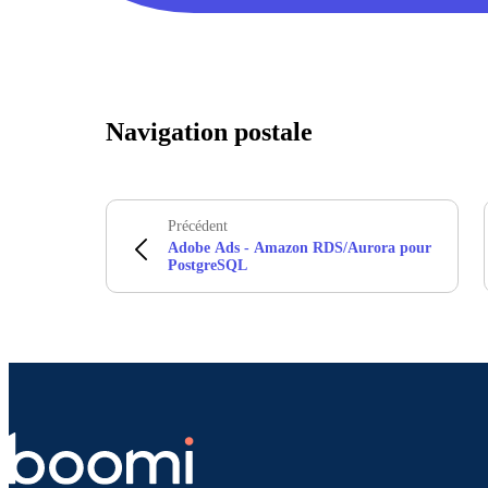
Navigation postale
Précédent
Adobe Ads - Amazon RDS/Aurora pour
PostgreSQL