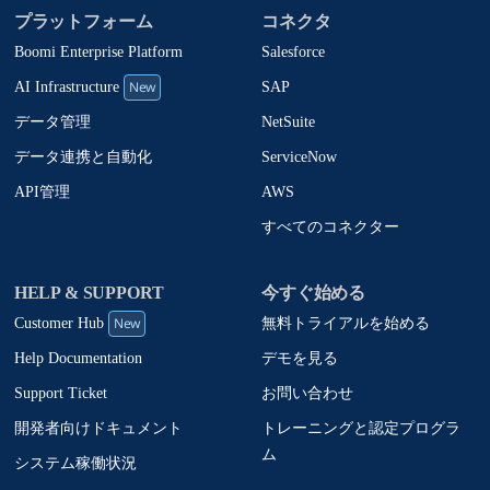
プラットフォーム
コネクタ
Boomi Enterprise Platform
Salesforce
New
SAP
AI Infrastructure
NetSuite
データ管理
ServiceNow
データ連携と自動化
AWS
API管理
すべてのコネクター
HELP & SUPPORT
今すぐ始める
New
無料トライアルを始める
Customer Hub
デモを見る
Help Documentation
お問い合わせ
Support Ticket
トレーニングと認定プログラ
開発者向けドキュメント
ム
システム稼働状況