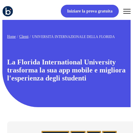
Iniziare la prova gratuita
Home
Clienti
UNIVERSITÀ INTERNAZIONALE DELLA FLORIDA
La Florida International University
trasforma la sua app mobile e migliora
l'esperienza degli studenti