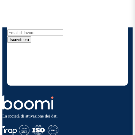
Ricevi gli ultimi approfondimenti, gli aggiornamenti
sui prodotti, le novità e molto altro ancora
direttamente nella tua casella di posta elettronica.
Iscriviti ora
Fornendo i miei dati di contatto, autorizzo Boomi a
fornire occasionalmente aggiornamenti su prodotti
e soluzioni. Sono consapevole di poter rinunciare in
qualsiasi momento e che i miei dati saranno trattati
secondo la
politica sulla privacy diBoomi
.
La società di attivazione dei dati