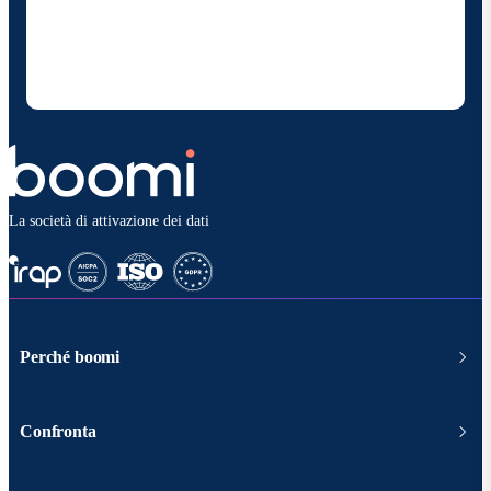
fornire occasionalmente aggiornamenti su prodotti
e soluzioni. Sono consapevole di poter rinunciare in
qualsiasi momento e che i miei dati saranno trattati
secondo la
politica sulla privacy diBoomi
.
La società di attivazione dei dati
Perché boomi
Confronta