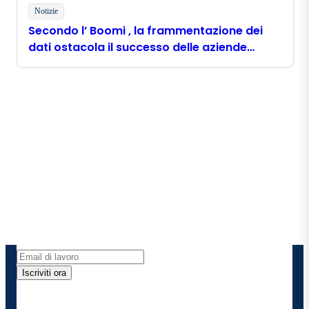
Notizie
Secondo l’ Boomi , la frammentazione dei
dati ostacola il successo delle aziende
filippine nell’ambito dell’ AI
Rimani in contatto con
Boomi
Ricevi gli ultimi approfondimenti, gli aggiornamenti
sui prodotti, le novità e molto altro ancora
direttamente nella tua casella di posta elettronica.
Iscriviti ora
Fornendo i miei dati di contatto, autorizzo Boomi a