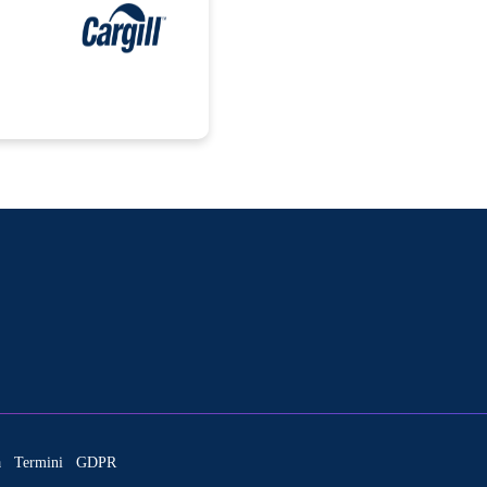
à
Termini
GDPR