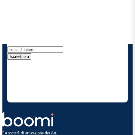
Boomi
Ricevi gli ultimi approfondimenti, gli aggiornamenti
sui prodotti, le novità e molto altro ancora
direttamente nella tua casella di posta elettronica.
Iscriviti ora
Fornendo i miei dati di contatto, autorizzo Boomi a
fornire occasionalmente aggiornamenti su prodotti
e soluzioni. Sono consapevole di poter rinunciare in
qualsiasi momento e che i miei dati saranno trattati
secondo la
politica sulla privacy diBoomi
.
La società di attivazione dei dati