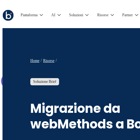
Piattaforma
AI
Soluzioni
Risorse
Partner
Home
Risorse
Soluzione Brief
Migrazione da
webMethods a B