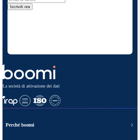
Iscriviti ora
Fornendo i miei dati di contatto, autorizzo Boomi a
fornire occasionalmente aggiornamenti su prodotti
e soluzioni. Sono consapevole di poter rinunciare in
qualsiasi momento e che i miei dati saranno trattati
secondo la
politica sulla privacy diBoomi
.
La società di attivazione dei dati
Perché boomi