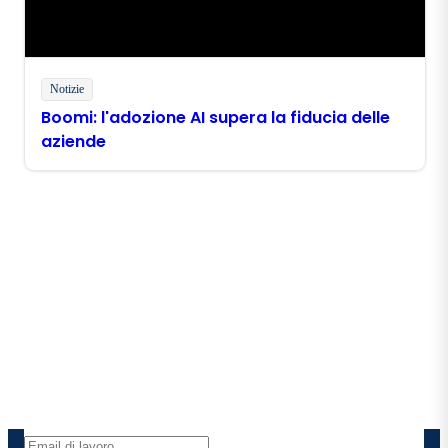
Notizie
Boomi: l'adozione AI supera la fiducia delle
aziende
Rimani in contatto con
Boomi
Ricevi gli ultimi approfondimenti, gli aggiornamenti
sui prodotti, le novità e molto altro ancora
direttamente nella tua casella di posta elettronica.