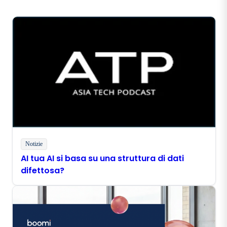
Notizie
AI tua AI si basa su una struttura di dati
difettosa?