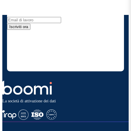
sui prodotti, le novità e molto altro ancora
direttamente nella tua casella di posta elettronica.
Iscriviti ora
Fornendo i miei dati di contatto, autorizzo Boomi a
fornire occasionalmente aggiornamenti su prodotti
e soluzioni. Sono consapevole di poter rinunciare in
qualsiasi momento e che i miei dati saranno trattati
secondo la
politica sulla privacy diBoomi
.
La società di attivazione dei dati