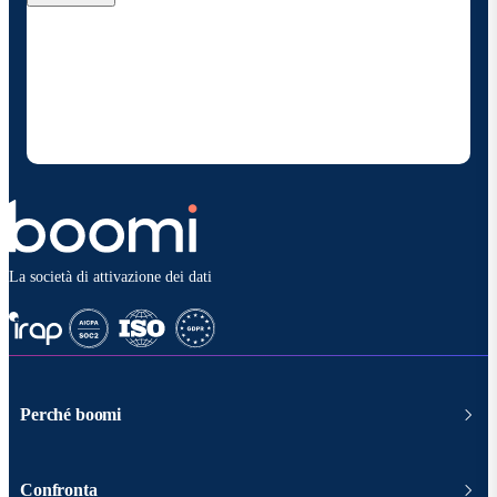
Fornendo i miei dati di contatto, autorizzo Boomi a
fornire occasionalmente aggiornamenti su prodotti
e soluzioni. Sono consapevole di poter rinunciare in
qualsiasi momento e che i miei dati saranno trattati
secondo la
politica sulla privacy diBoomi
.
La società di attivazione dei dati
Perché boomi
Confronta