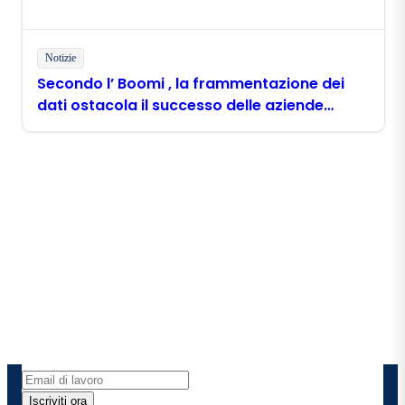
Notizie
Secondo l’ Boomi , la frammentazione dei
dati ostacola il successo delle aziende
filippine nell’ambito dell’ AI
Rimani in contatto con
Boomi
Ricevi gli ultimi approfondimenti, gli aggiornamenti
sui prodotti, le novità e molto altro ancora
direttamente nella tua casella di posta elettronica.
Iscriviti ora