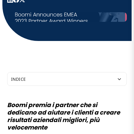
INDICE
Boomi premia i partner che si dedicano ad aiutare i
clienti a creare risultati aziendali migliori, più
Boomi premia i partner che si
velocemente
dedicano ad aiutare i clienti a creare
risultati aziendali migliori, più
velocemente