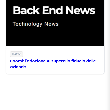
Notizie
Boomi: l'adozione AI supera la fiducia delle
aziende
Rimani in contatto con
Boomi