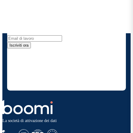
Ricevi gli ultimi approfondimenti, gli aggiornamenti
sui prodotti, le novità e molto altro ancora
direttamente nella tua casella di posta elettronica.
Iscriviti ora
Fornendo i miei dati di contatto, autorizzo Boomi a
fornire occasionalmente aggiornamenti su prodotti
e soluzioni. Sono consapevole di poter rinunciare in
qualsiasi momento e che i miei dati saranno trattati
secondo la
politica sulla privacy diBoomi
.
La società di attivazione dei dati