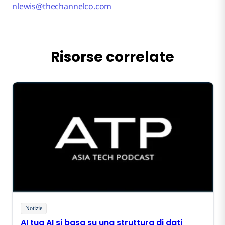
nlewis@thechannelco.com
Risorse correlate
Notizie
AI tua AI si basa su una struttura di dati