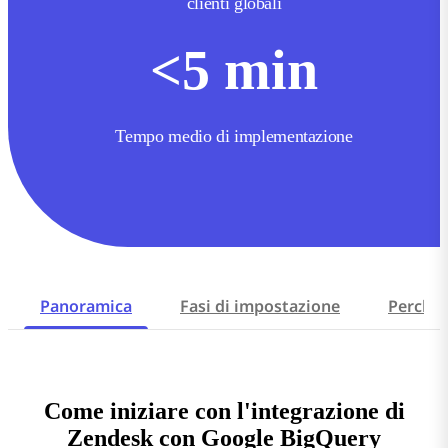
clienti globali
<
5
min
Tempo medio di implementazione
Panoramica
Fasi di impostazione
Perché
Come iniziare con l'integrazione di
Zendesk con Google BigQuery