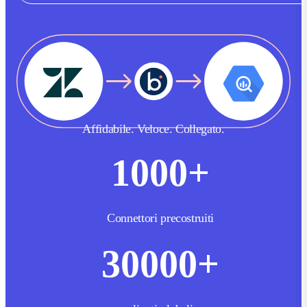
Affidabile. Veloce. Collegato.
1000
+
Connettori precostruiti
30000
+