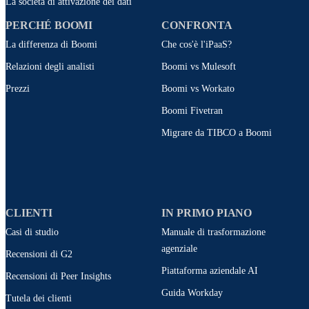
La società di attivazione dei dati
PERCHÉ BOOMI
CONFRONTA
La differenza di Boomi
Che cos'è l'iPaaS?
Relazioni degli analisti
Boomi vs Mulesoft
Prezzi
Boomi vs Workato
Boomi Fivetran
Migrare da TIBCO a Boomi
CLIENTI
IN PRIMO PIANO
Casi di studio
Manuale di trasformazione
agenziale
Recensioni di G2
Piattaforma aziendale AI
Recensioni di Peer Insights
Guida Workday
Tutela dei clienti