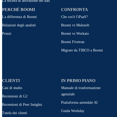
La società di attivazione dei dati
PERCHÉ BOOMI
CONFRONTA
La differenza di Boomi
Che cos'è l'iPaaS?
Relazioni degli analisti
Boomi vs Mulesoft
Prezzi
Boomi vs Workato
Boomi Fivetran
Migrare da TIBCO a Boomi
CLIENTI
IN PRIMO PIANO
Casi di studio
Manuale di trasformazione
agenziale
Recensioni di G2
Piattaforma aziendale AI
Recensioni di Peer Insights
Guida Workday
Tutela dei clienti