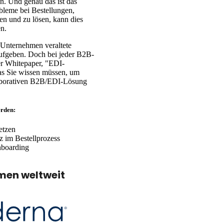
n. Und genau das ist das
bleme bei Bestellungen,
en und zu lösen, kann dies
n.
 Unternehmen veraltete
ufgeben. Doch bei jeder B2B-
ser Whitepaper, "EDI-
was Sie wissen müssen, um
laborativen B2B/EDI-Lösung
erden:
etzen
z im Bestellprozess
nboarding
men weltweit